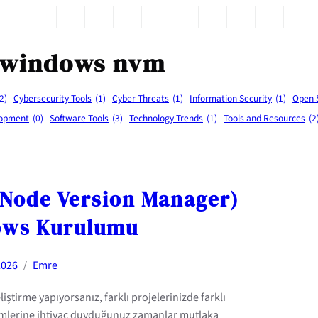
windows nvm
2)
Cybersecurity Tools
(1)
Cyber Threats
(1)
Information Security
(1)
Open 
lopment
(0)
Software Tools
(3)
Technology Trends
(1)
Tools and Resources
(2
Node Version Manager)
ows Kurulumu
2026
Emre
/
liştirme yapıyorsanız, farklı projelerinizde farklı
mlerine ihtiyaç duyduğunuz zamanlar mutlaka