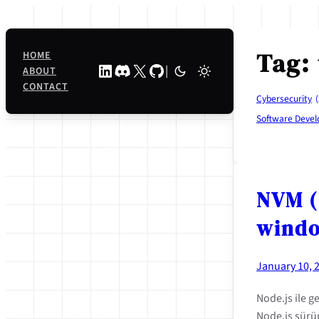
Skip
to
content
Tag:
HOME
LinkedIn
Discord
X
GitHub
|
ABOUT
CONTACT
Cybersecurity
(
Software Deve
NVM (
wind
January 10, 
Node.js ile ge
Node.js sürü